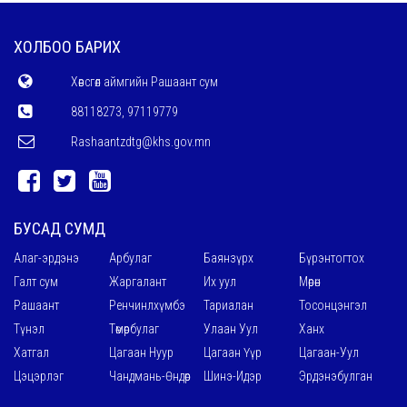
ХОЛБОО БАРИХ
Хөвсгөл аймгийн Рашаант сум
88118273, 97119779
Rashaantzdtg@khs.gov.mn
БУСАД СУМД
Алаг-эрдэнэ
Арбулаг
Баянзүрх
Бүрэнтогтох
Галт сум
Жаргалант
Их уул
Мөрөн
Рашаант
Ренчинлхүмбэ
Тариалан
Тосонцэнгэл
Түнэл
Төмөрбулаг
Улаан Уул
Ханх
Хатгал
Цагаан Нуур
Цагаан Үүр
Цагаан-Уул
Цэцэрлэг
Чандмань-Өндөр
Шинэ-Идэр
Эрдэнэбулган