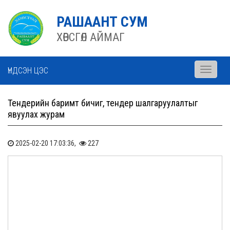
РАШААНТ СУМ
ХӨВСГӨЛ АЙМАГ
ҮНДСЭН ЦЭС
Toggle
navigati
Тендерийн баримт бичиг, тендер шалгаруулалтыг
явуулах журам
2025-02-20 17:03:36,
227