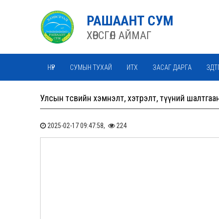
РАШААНТ СУМ
ХӨВСГӨЛ АЙМАГ
НҮҮР
СУМЫН ТУХАЙ
ИТХ
ЗАСАГ ДАРГА
ЗДТ
Улсын төсвийн хэмнэлт, хэтрэлт, түүний шалтгаа
2025-02-17 09:47:58,
224