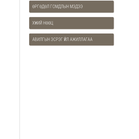
ӨРГӨДӨЛ ГОМДЛЫН МЭДЭЭ
ХҮНИЙ НӨӨЦ
АВИЛГЫН ЭСРЭГ ҮЙЛ АЖИЛЛАГАА