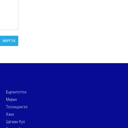
ЖИРГЭХ
Бүрэнтогтох
Мөрөн
Тосонцэнгэл
Ханх
Цагаан-Уул