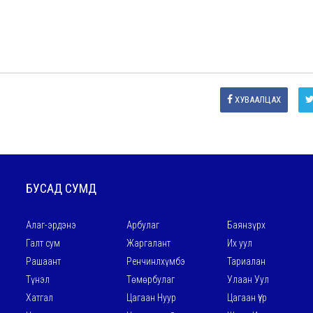
ХУВААЛЦАХ
БУСАД СУМД
Алаг-эрдэнэ
Арбулаг
Баянзүрх
Галт сум
Жаргалант
Их уул
Рашаант
Ренчинлхүмбэ
Тариалан
Түнэл
Төмөрбулаг
Улаан Уул
Хатгал
Цагаан Нуур
Цагаан Үүр