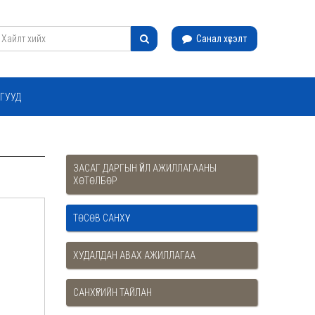
Санал хүсэлт
ГУУД
ЗАСАГ ДАРГЫН ҮЙЛ АЖИЛЛАГААНЫ
ХӨТӨЛБӨР
ТӨСӨВ САНХҮҮ
ХУДАЛДАН АВАХ АЖИЛЛАГАА
САНХҮҮГИЙН ТАЙЛАН