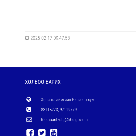
2025-02-17 09:47:58
ХОЛБОО БАРИХ
Хөвсгөл аймгийн Рашаант сум
88118273, 97119779
Rashaantzdtg@khs.gov.mn