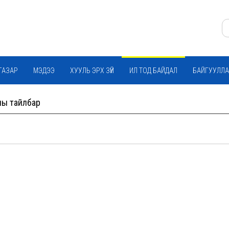
ГАЗАР
МЭДЭЭ
ХУУЛЬ ЭРХ ЗҮЙ
ИЛ ТОД БАЙДАЛ
БАЙГУУЛЛА
ны тайлбар