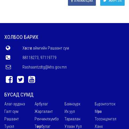
ХУВААЛЦАХ
ЖИРГЭХ
ХОЛБОО БАРИХ
Хөвсгөл аймгийн Рашаант сум
88118273, 97119779
Rashaantzdtg@khs.gov.mn
БУСАД СУМД
Алаг-эрдэнэ
Арбулаг
Баянзүрх
Бүрэнтогтох
Галт сум
Жаргалант
Их уул
Мөрөн
Рашаант
Ренчинлхүмбэ
Тариалан
Тосонцэнгэл
Түнэл
Төмөрбулаг
Улаан Уул
Ханх