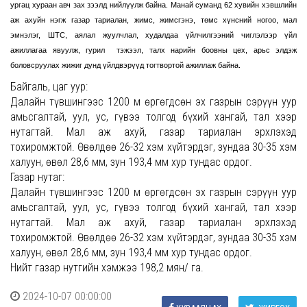
ургац хураан авч зах зээлд нийлүүлж байна. Манай суманд 62 хувийн хэвшлийн
аж ахуйн нэгж газар тариалан, жимс, жимсгэнэ, төмс хүнсний ногоо, мал
эмнэлэг, ШТС, аялал жуулчлал, худалдаа үйлчилгээний чиглэлээр үйл
ажиллагаа явуулж, гурил тэжээл, талх нарийн боовны цех, арьс элдэж
боловсруулах жижиг дунд үйлдвэрүүд тогтвортой ажиллаж байна.
Байгаль, цаг уур:
Далайн түвшингээс 1200 м өргөгдсөн эх газрын сэрүүн уур
амьсгалтай, уул, ус, гүвээ толгод бүхий хангай, тал хээр
нутагтай. Мал аж ахуй, газар тариалан эрхлэхэд
тохиромжтой. Өвөлдөө 26-32 хэм хүйтэрдэг, зундаа 30-35 хэм
халуун, өвөл 28,6 мм, зун 193,4 мм хур тундас ордог.
Газар нутаг:
Далайн түвшингээс 1200 м өргөгдсөн эх газрын сэрүүн уур
амьсгалтай, уул, ус, гүвээ толгод бүхий хангай, тал хээр
нутагтай. Мал аж ахуй, газар тариалан эрхлэхэд
тохиромжтой. Өвөлдөө 26-32 хэм хүйтэрдэг, зундаа 30-35 хэм
халуун, өвөл 28,6 мм, зун 193,4 мм хур тундас ордог.
Нийт газар нутгийн хэмжээ 198,2 мян/ га.
2024-10-07 00:00:00