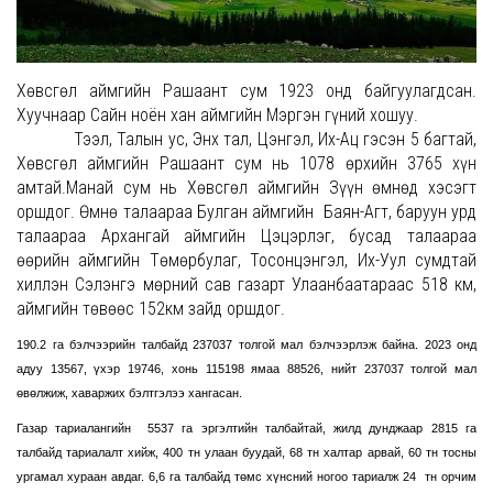
Хөвсгөл аймгийн Рашаант сум 1923 онд байгуулагдсан.
Хуучнаар Сайн ноён хан аймгийн Мэргэн гүний хошуу.
Тээл, Талын ус, Энх тал, Цэнгэл, Их-Ац гэсэн 5 багтай,
Хөвсгөл аймгийн Рашаант сум нь 1078 өрхийн 3765 хүн
амтай.Манай сум нь Хөвсгөл аймгийн Зүүн өмнөд хэсэгт
оршдог. Өмнө талаараа Булган аймгийн Баян-Агт, баруун урд
талаараа Архангай аймгийн Цэцэрлэг, бусад талаараа
өөрийн аймгийн Төмөрбулаг, Тосонцэнгэл, Их-Уул сумдтай
хиллэн Сэлэнгэ мөрний сав газарт Улаанбаатараас 518 км,
аймгийн төвөөс 152км зайд оршдог.
190.2 га бэлчээрийн талбайд 237037 толгой мал бэлчээрлэж байна. 2023 онд
адуу 13567, үхэр 19746, хонь 115198 ямаа 88526, нийт 237037 толгой мал
өвөлжиж, хаваржих бэлтгэлээ хангасан.
Газар тариалангийн 5537 га эргэлтийн талбайтай, жилд дунджаар 2815 га
талбайд тариалалт хийж, 400 тн улаан буудай, 68 тн халтар арвай, 60 тн тосны
ургамал хураан авдаг. 6,6 га талбайд төмс хүнсний ногоо тариалж 24 тн орчим