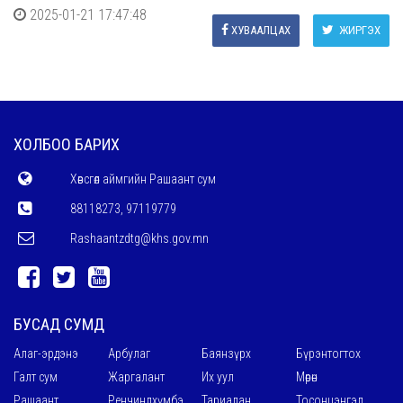
2025-01-21 17:47:48
ХУВААЛЦАХ
ЖИРГЭХ
ХОЛБОО БАРИХ
Хөвсгөл аймгийн Рашаант сум
88118273, 97119779
Rashaantzdtg@khs.gov.mn
БУСАД СУМД
Алаг-эрдэнэ
Арбулаг
Баянзүрх
Бүрэнтогтох
Галт сум
Жаргалант
Их уул
Мөрөн
Рашаант
Ренчинлхүмбэ
Тариалан
Тосонцэнгэл